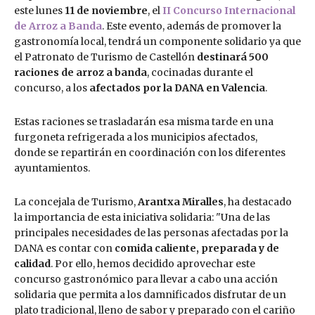
este lunes
11 de noviembre
, el
II Concurso Internacional
de Arroz a Banda
. Este evento, además de promover la
gastronomía local, tendrá un componente solidario ya que
el Patronato de Turismo de Castellón
destinará 500
raciones de arroz a banda
, cocinadas durante el
concurso, a los
afectados por la DANA en Valencia
.
Estas raciones se trasladarán esa misma tarde en una
furgoneta refrigerada a los municipios afectados,
donde se repartirán en coordinación con los diferentes
ayuntamientos.
La concejala de Turismo,
Arantxa Miralles
, ha destacado
la importancia de esta iniciativa solidaria: "Una de las
principales necesidades de las personas afectadas por la
DANA es contar con
comida caliente, preparada y de
calidad
. Por ello, hemos decidido aprovechar este
concurso gastronómico para llevar a cabo una acción
solidaria que permita a los damnificados disfrutar de un
plato tradicional, lleno de sabor y preparado con el cariño