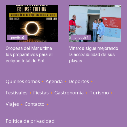
_pnoticia5
_pnoticia4
Oropesa del Mar ultima
Vinaròs sigue mejorando
los preparativos para el
la accesibilidad de sus
eclipse total de Sol
playas
Quienes somos
Agenda
Deportes
Festivales
Fiestas
Gastronomia
Turismo
Viajes
Contacto
Politica de privacidad