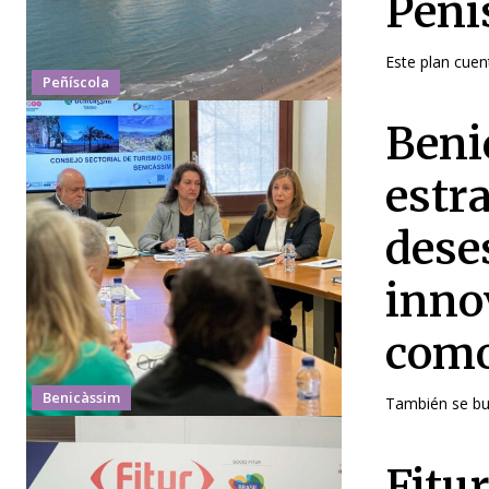
Pení
Este plan cuen
Peñíscola
Beni
estr
dese
inno
como
Benicàssim
También se bus
Fitur