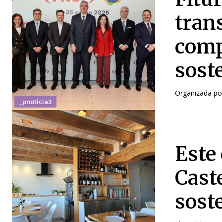
tran
comp
sost
Organizada por
_pnoticia3
Este 
Cast
sost