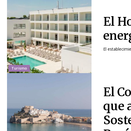
El H
ener
El establecimi
Turismo
El C
que 
Sost