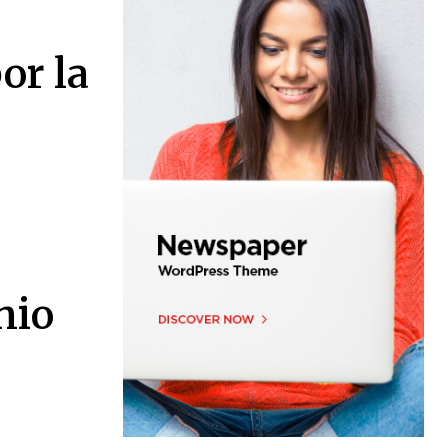
or la
nio