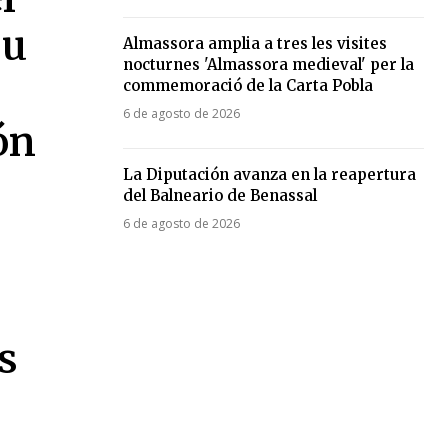
su
Almassora amplia a tres les visites
nocturnes 'Almassora medieval' per la
commemoració de la Carta Pobla
6 de agosto de 2026
ón
La Diputación avanza en la reapertura
del Balneario de Benassal
6 de agosto de 2026
s