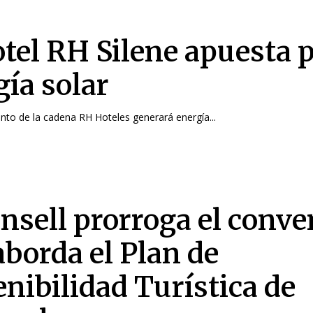
otel RH Silene apuesta p
gía solar
ento de la cadena RH Hoteles generará energía...
onsell prorroga el conve
aborda el Plan de
enibilidad Turística de