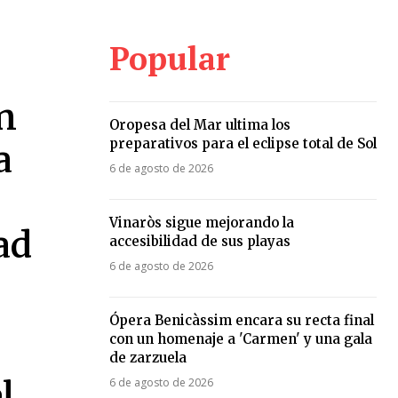
Popular
n
Oropesa del Mar ultima los
preparativos para el eclipse total de Sol
a
6 de agosto de 2026
Vinaròs sigue mejorando la
ad
accesibilidad de sus playas
6 de agosto de 2026
Ópera Benicàssim encara su recta final
con un homenaje a 'Carmen' y una gala
de zarzuela
l
6 de agosto de 2026