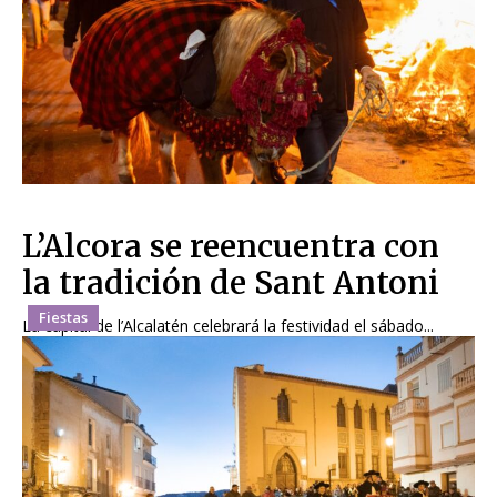
L’Alcora se reencuentra con
la tradición de Sant Antoni
Fiestas
La capital de l’Alcalatén celebrará la festividad el sábado...