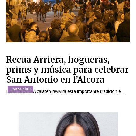
Recua Arriera, hogueras,
prims y música para celebrar
San Antonio en l’Alcora
_pnoticia9
La capital del Alcalatén revivirá esta importante tradición el...