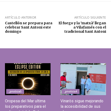
ARTÍCULO ANTERIOR
ARTÍCULO SIGUIENTE
Castellón se prepara para
El fuego y la 'matxà' llegan
celebrar Sant Antoni este
a Vilafamés con el
domingo
tradicional Sant Antoni
_pnoticia5
_pnoticia4
Oropesa del Mar ultima
Vinaròs sigue mejorando
los preparativos para el
la accesibilidad de sus