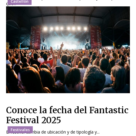
Castellón
que...
Conoce la fecha del Fantastic
Festival 2025
Festivales
El festival cambia de ubicación y de tipología y...