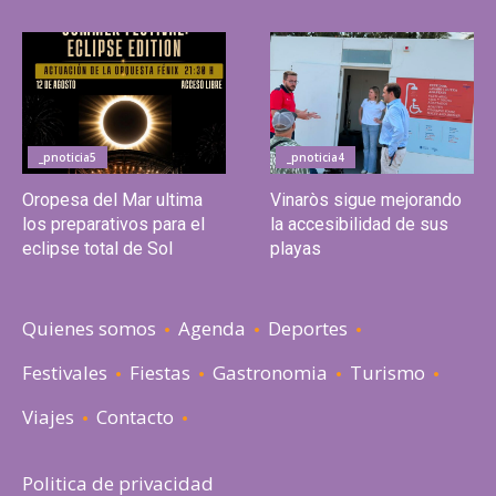
_pnoticia5
_pnoticia4
Oropesa del Mar ultima
Vinaròs sigue mejorando
los preparativos para el
la accesibilidad de sus
eclipse total de Sol
playas
Quienes somos
Agenda
Deportes
Festivales
Fiestas
Gastronomia
Turismo
Viajes
Contacto
Politica de privacidad