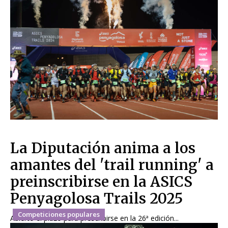
La Diputación anima a los
amantes del 'trail running' a
preinscribirse en la ASICS
Penyagolosa Trails 2025
Competiciones populares
Abierto el plazo para prescribirse en la 26ª edición...