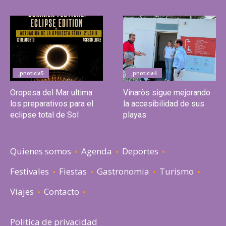
_pnoticia5
_pnoticia4
Oropesa del Mar ultima
Vinaròs sigue mejorando
los preparativos para el
la accesibilidad de sus
eclipse total de Sol
playas
Quienes somos
Agenda
Deportes
Festivales
Fiestas
Gastronomia
Turismo
Viajes
Contacto
Politica de privacidad