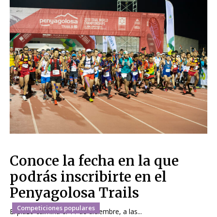
Conoce la fecha en la que
podrás inscribirte en el
Penyagolosa Trails
Competiciones populares
El plazo culmina el 11 de diciembre, a las...