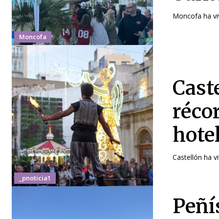
Moncofa ha vi
Moncofa
Cast
réco
hote
Castellón ha v
_pnoticia1
Peñí