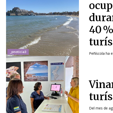
ocup
dura
40 %
turís
_pnoticia3
Peñíscola ha e
Vina
turí
Del mes de ago