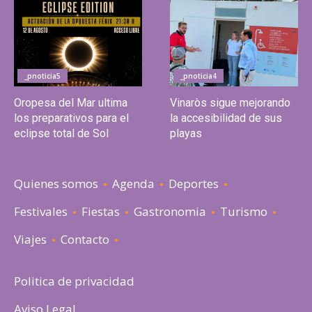
_pnoticia5
_pnoticia4
Oropesa del Mar ultima
Vinaròs sigue mejorando
los preparativos para el
la accesibilidad de sus
eclipse total de Sol
playas
Quienes somos
Agenda
Deportes
Festivales
Fiestas
Gastronomia
Turismo
Viajes
Contacto
Politica de privacidad
Aviso Legal