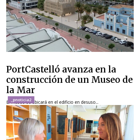
PortCastelló avanza en la
construcción de un Museo de
la Mar
_pnoticia2
El museo se ubicará en el edificio en desuso...