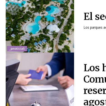
El se
Los parques ac
_pnoticia5
Los h
Comu
rese
agos