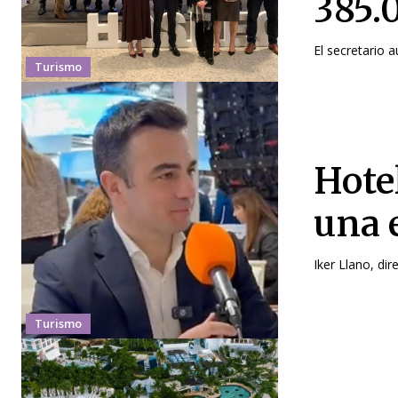
385.
El secretario 
Turismo
Hote
una 
Iker Llano, dir
Turismo