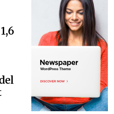
1,6
del
t