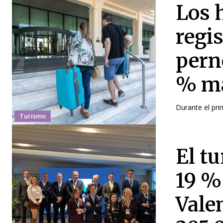
Los 
regi
pern
% má
Durante el pri
Turismo
El t
19 %
Vale