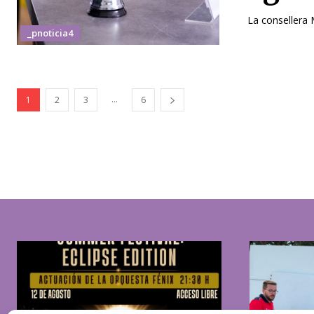
La consellera 
_pnoticia4
...
1
2
3
6