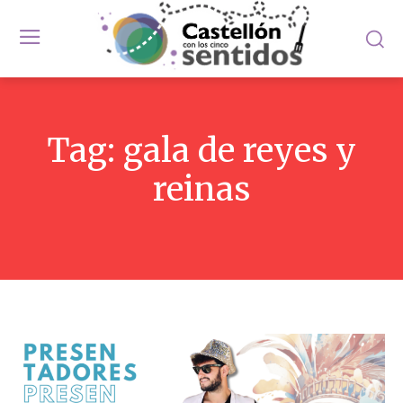
Tag:
gala de reyes y
reinas