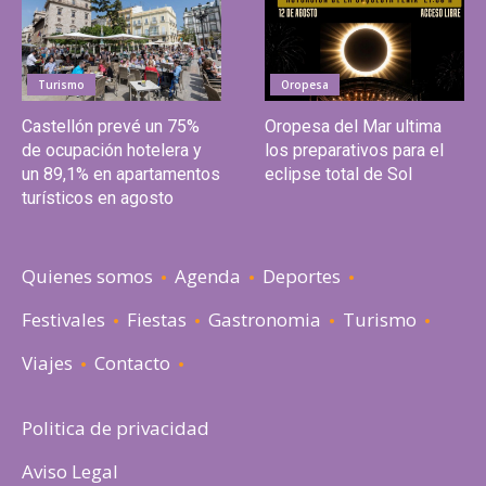
Turismo
Oropesa
Castellón prevé un 75%
Oropesa del Mar ultima
de ocupación hotelera y
los preparativos para el
un 89,1% en apartamentos
eclipse total de Sol
turísticos en agosto
Quienes somos
Agenda
Deportes
Festivales
Fiestas
Gastronomia
Turismo
Viajes
Contacto
Politica de privacidad
Aviso Legal