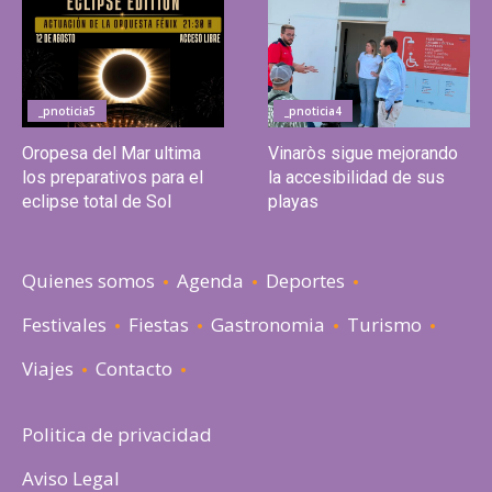
_pnoticia5
_pnoticia4
Oropesa del Mar ultima
Vinaròs sigue mejorando
los preparativos para el
la accesibilidad de sus
eclipse total de Sol
playas
Quienes somos
Agenda
Deportes
Festivales
Fiestas
Gastronomia
Turismo
Viajes
Contacto
Politica de privacidad
Aviso Legal