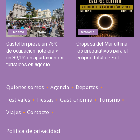
Turismo
Oropesa
Castellón prevé un 75%
Oropesa del Mar ultima
de ocupación hotelera y
los preparativos para el
un 89,1% en apartamentos
eclipse total de Sol
turísticos en agosto
Quienes somos
Agenda
Deportes
Festivales
Fiestas
Gastronomia
Turismo
Viajes
Contacto
Politica de privacidad