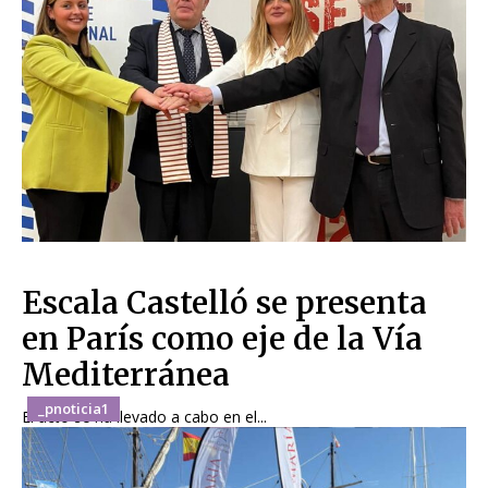
Escala Castelló se presenta
en París como eje de la Vía
Mediterránea
_pnoticia1
El acto se ha llevado a cabo en el...