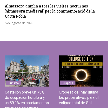
Almassora amplia a tres les visites nocturnes
'Almassora medieval' per la commemoració de la
Carta Pobla
6 de agosto de 2026
Turismo
Oropesa
Castellón prevé un 75%
Oropesa del Mar ultima
de ocupación hotelera y
los preparativos para el
un 89,1% en apartamentos
eclipse total de Sol