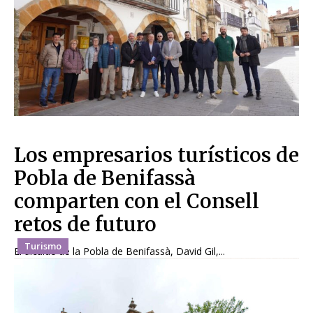
Los empresarios turísticos de
Pobla de Benifassà
comparten con el Consell
retos de futuro
Turismo
El alcalde de la Pobla de Benifassà, David Gil,...