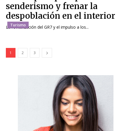
senderismo y frenar la
despoblación en el interior
Turismo
La revitalización del GR7 y el impulso a los...
1
2
3