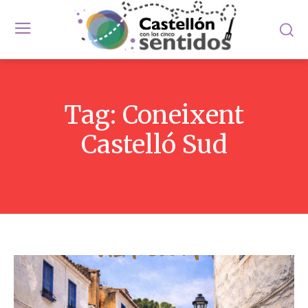
Tag:
Coneixent
Castelló Sud