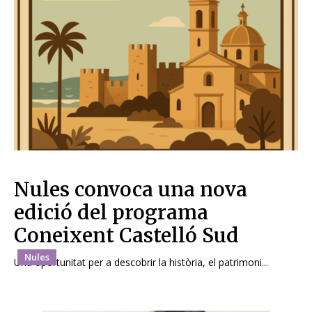
Nules convoca una nova
edició del programa
Coneixent Castelló Sud
Nules
Una oportunitat per a descobrir la història, el patrimoni...