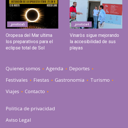
_pnoticia5
_pnoticia4
Oropesa del Mar ultima
Vinaròs sigue mejorando
los preparativos para el
la accesibilidad de sus
eclipse total de Sol
playas
Quienes somos
Agenda
Deportes
Festivales
Fiestas
Gastronomia
Turismo
Viajes
Contacto
Politica de privacidad
Aviso Legal