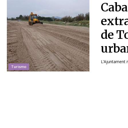
Caba
extra
de To
urba
L’Ajuntament re
Turismo