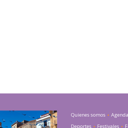
Quienes somos
Agend
Deportes
Festivales
F