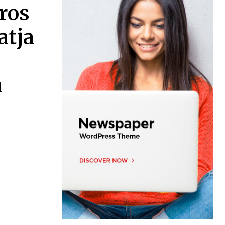
ros
atja
a