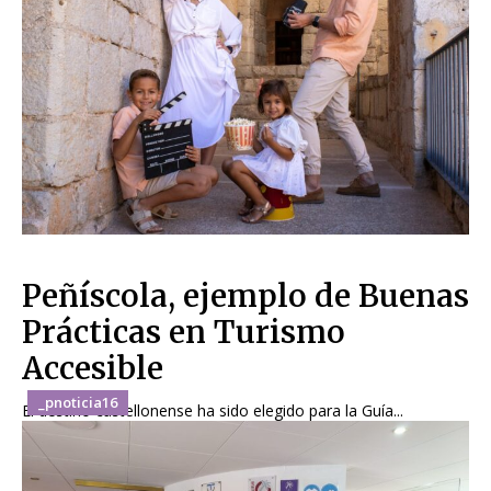
Peñíscola, ejemplo de Buenas
Prácticas en Turismo
Accesible
_pnoticia16
El destino castellonense ha sido elegido para la Guía...