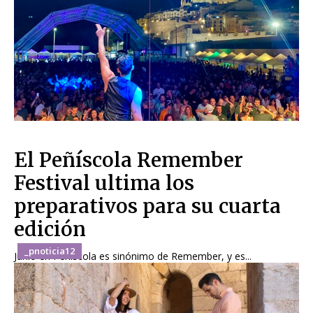
El Peñíscola Remember
Festival ultima los
preparativos para su cuarta
edición
_pnoticia12
Junio en Peñíscola es sinónimo de Remember, y es...