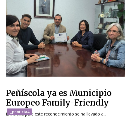
Peñíscola ya es Municipio
Europeo Family-Friendly
_pnoticia4
El trámite para este reconocimiento se ha llevado a...