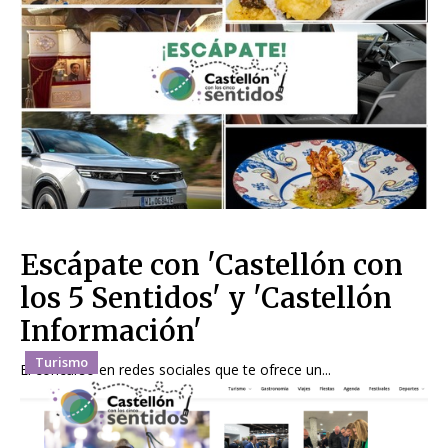
Escápate con 'Castellón con
los 5 Sentidos' y 'Castellón
Información'
Turismo
El concurso en redes sociales que te ofrece un...