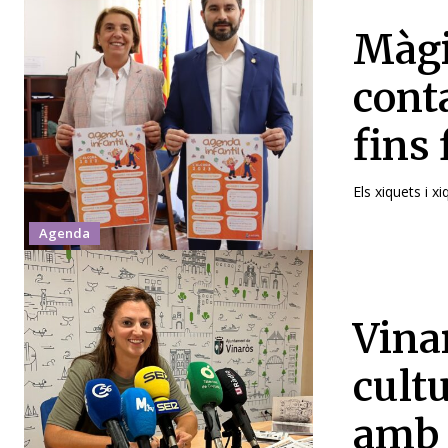
Màgi
cont
fins 
Els xiquets i x
Agenda
Vina
cultu
amb 