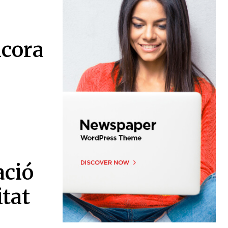
lcora
ació
itat