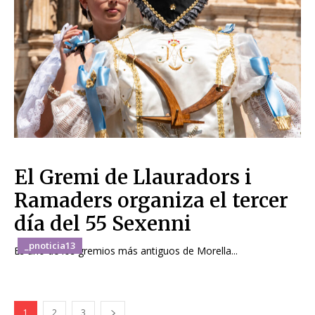
El Gremi de Llauradors i
Ramaders organiza el tercer
día del 55 Sexenni
_pnoticia13
Es uno de los gremios más antiguos de Morella...
1
2
3