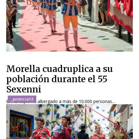
Morella cuadruplica a su
población durante el 55
Sexenni
_pnoticia13
El municipio ha albergado a más de 10.000 personas...