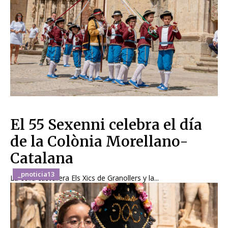
El 55 Sexenni celebra el día
de la Colònia Morellano-
Catalana
_pnoticia13
La colla castellera Els Xics de Granollers y la...