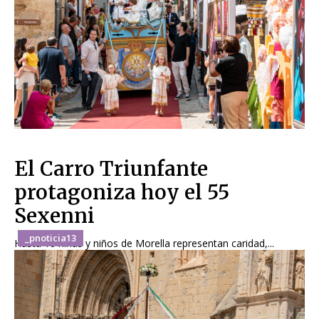
El Carro Triunfante
protagoniza hoy el 55
Sexenni
_pnoticia13
Hasta 10 niñas y niños de Morella representan caridad,...