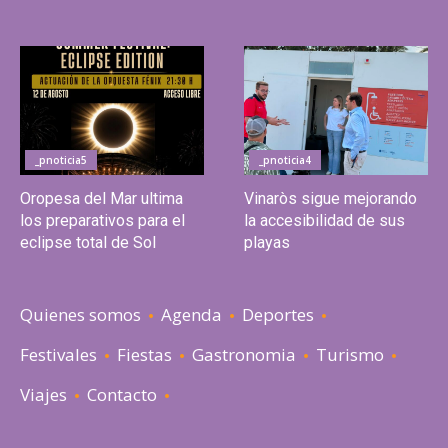
_pnoticia5
_pnoticia4
Oropesa del Mar ultima
Vinaròs sigue mejorando
los preparativos para el
la accesibilidad de sus
eclipse total de Sol
playas
Quienes somos
Agenda
Deportes
Festivales
Fiestas
Gastronomia
Turismo
Viajes
Contacto