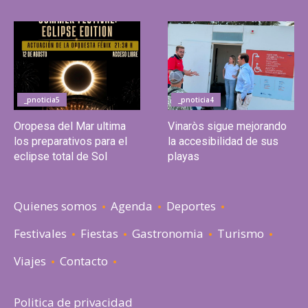
_pnoticia5
_pnoticia4
Oropesa del Mar ultima
Vinaròs sigue mejorando
los preparativos para el
la accesibilidad de sus
eclipse total de Sol
playas
Quienes somos
Agenda
Deportes
Festivales
Fiestas
Gastronomia
Turismo
Viajes
Contacto
Politica de privacidad