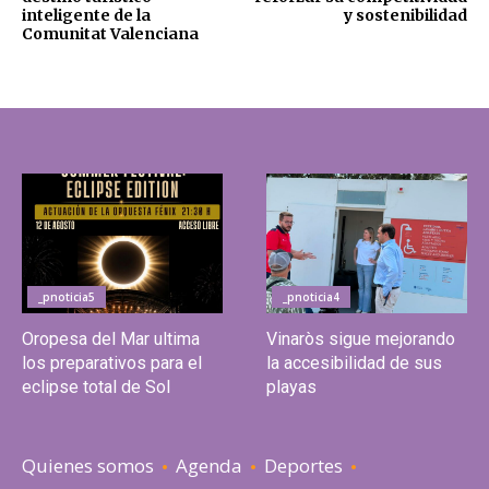
inteligente de la
y sostenibilidad
Comunitat Valenciana
_pnoticia5
_pnoticia4
Oropesa del Mar ultima
Vinaròs sigue mejorando
los preparativos para el
la accesibilidad de sus
eclipse total de Sol
playas
Quienes somos
Agenda
Deportes