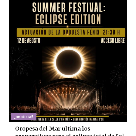
_pnoticia5
Oropesa del Mar ultima los