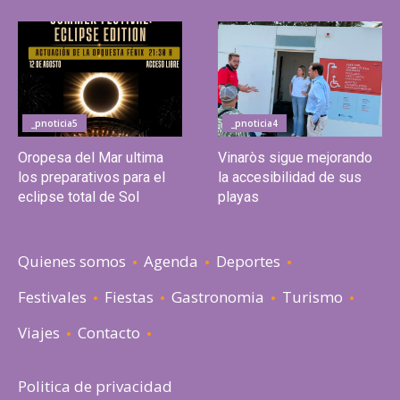
_pnoticia5
_pnoticia4
Oropesa del Mar ultima
Vinaròs sigue mejorando
los preparativos para el
la accesibilidad de sus
eclipse total de Sol
playas
Quienes somos
Agenda
Deportes
Festivales
Fiestas
Gastronomia
Turismo
Viajes
Contacto
Politica de privacidad