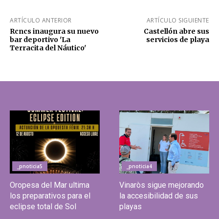
ARTÍCULO ANTERIOR
ARTÍCULO SIGUIENTE
Rcncs inaugura su nuevo
Castellón abre sus
bar deportivo 'La
servicios de playa
Terracita del Náutico'
_pnoticia5
_pnoticia4
Oropesa del Mar ultima
Vinaròs sigue mejorando
los preparativos para el
la accesibilidad de sus
eclipse total de Sol
playas