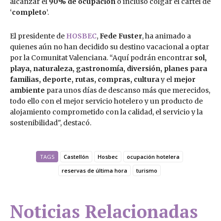
alcanzar el
90% de ocupación
o incluso colgar el cartel de
‘
completo
’.
El presidente de
HOSBEC
,
Fede Fuster
, ha animado a
quienes aún no han decidido su destino vacacional a optar
por la Comunitat Valenciana. “Aquí podrán encontrar
sol,
playa, naturaleza, gastronomía, diversión, planes para
familias, deporte, rutas, compras, cultura
y el
mejor
ambiente
para unos días de descanso más que merecidos,
todo ello con el mejor servicio hotelero y un producto de
alojamiento comprometido con la calidad, el servicio y la
sostenibilidad", destacó.
TAGS
Castellón
Hosbec
ocupación hotelera
reservas de última hora
turismo
Noticias Relacionadas