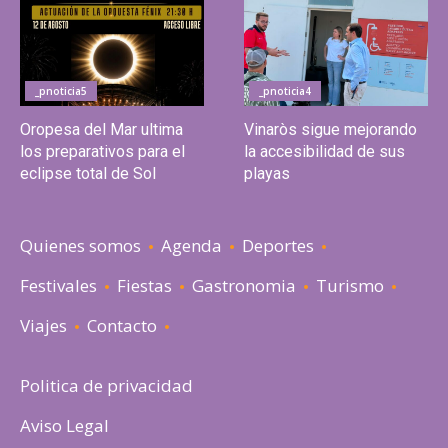
_pnoticia5
_pnoticia4
Oropesa del Mar ultima
Vinaròs sigue mejorando
los preparativos para el
la accesibilidad de sus
eclipse total de Sol
playas
Quienes somos
Agenda
Deportes
Festivales
Fiestas
Gastronomia
Turismo
Viajes
Contacto
Politica de privacidad
Aviso Legal