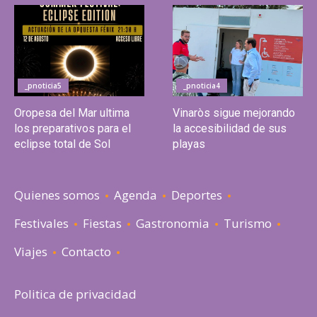
_pnoticia5
_pnoticia4
Oropesa del Mar ultima
Vinaròs sigue mejorando
los preparativos para el
la accesibilidad de sus
eclipse total de Sol
playas
Quienes somos
Agenda
Deportes
Festivales
Fiestas
Gastronomia
Turismo
Viajes
Contacto
Politica de privacidad