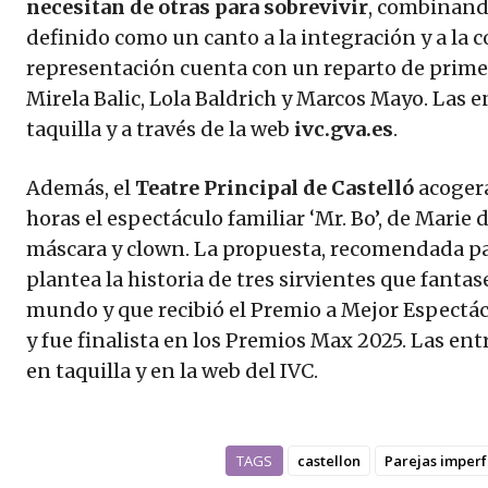
necesitan de otras para sobrevivir
, combinan
definido como un canto a la integración y a la
representación cuenta con un reparto de prime
Mirela Balic, Lola Baldrich y Marcos Mayo. Las 
taquilla y a través de la web
ivc.gva.es
.
Además, el
Teatre Principal de Castelló
acogerá
horas el espectáculo familiar ‘Mr. Bo’, de Marie
máscara y clown. La propuesta, recomendada par
plantea la historia de tres sirvientes que fantas
mundo y que recibió el Premio a Mejor Espectác
y fue finalista en los Premios Max 2025. Las en
en taquilla y en la web del IVC.
TAGS
castellon
Parejas imperf