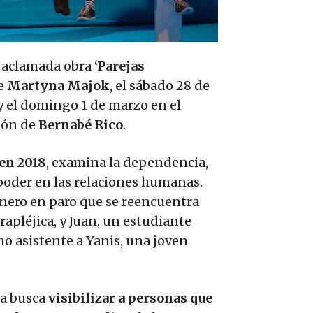
la aclamada obra
‘Parejas
se
Martyna Majok
, el sábado 28 de
y el domingo 1 de marzo en el
ción de
Bernabé Rico
.
en 2018
, examina la dependencia,
 poder en las relaciones humanas.
onero en paro que se reencuentra
rapléjica, y Juan, un estudiante
mo asistente a Yanis, una joven
ra busca
visibilizar a personas que