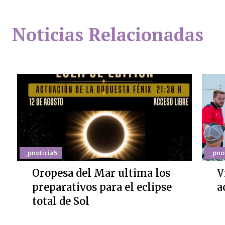
Noticias Relacionadas
_pnoticia5
_pno
Oropesa del Mar ultima los
V
preparativos para el eclipse
a
total de Sol