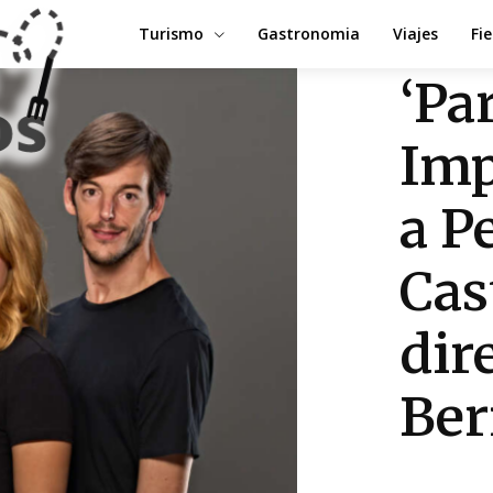
Turismo
Gastronomia
Viajes
Fi
‘Pa
Imp
a P
Cas
dir
Ber