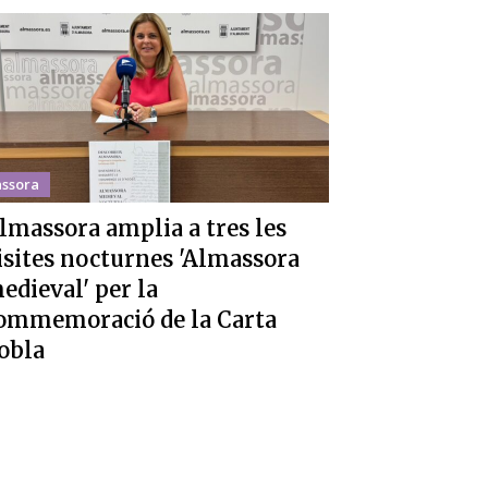
ssora
lmassora amplia a tres les
isites nocturnes 'Almassora
edieval' per la
ommemoració de la Carta
obla