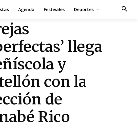
estas
Agenda
Festivales
Deportes
rejas
erfectas’ llega
eñíscola y
tellón con la
ección de
nabé Rico