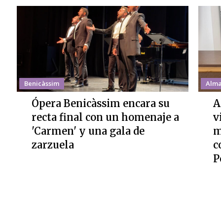
Benicàssim
Alma
Ópera Benicàssim encara su
A
recta final con un homenaje a
v
'Carmen' y una gala de
m
zarzuela
c
P