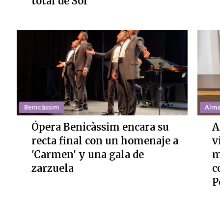
total de Sol
Benicàssim
Alma
Ópera Benicàssim encara su
A
recta final con un homenaje a
v
'Carmen' y una gala de
m
zarzuela
c
P