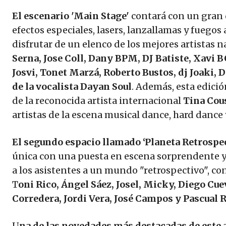
El escenario 'Main Stage'
contará con un gran 
efectos especiales, lasers, lanzallamas y fuegos 
disfrutar de un elenco de los mejores artistas
Serna, Jose Coll, Dany BPM, DJ Batiste, Xavi B
Josvi, Tonet Marzá, Roberto Bustos, dj Joaki, Da
de la vocalista Dayan Soul
. Además, esta edició
de la reconocida artista internacional
Tina Cou
artistas de la escena musical dance, hard danc
El segundo espacio llamado ‘Planeta Retrospe
única con una puesta en escena sorprendente y
a los asistentes a un mundo "retrospectivo", co
T
oni Rico, Ángel Sáez, Josel, Micky, Diego Cue
Corredera, Jordi Vera, José Campos y Pascual 
U
na de las novedades más destacadas de este 