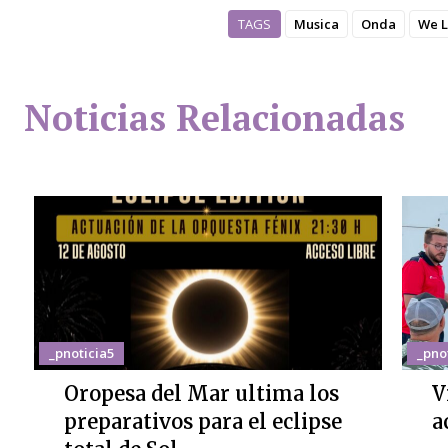
TAGS
Musica
Onda
We 
Noticias Relacionadas
_pnoticia5
_pno
Oropesa del Mar ultima los
V
preparativos para el eclipse
a