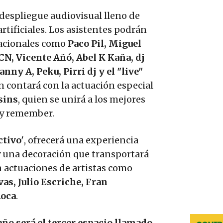
despliegue audiovisual lleno de
artificiales. Los asistentes podrán
 nacionales como
Paco Pil, Miguel
CN, Vicente Añó, Abel K Kaña, dj
nny A, Peku, Pirri dj y el "live"
n contará con la actuación especial
sins
, quien se unirá a los mejores
e y remember.
ctivo'
, ofrecerá una experiencia
 una decoración que transportará
n actuaciones de artistas como
vas, Julio Escriche, Fran
Roca
.
año será
el tercer espacio llamado