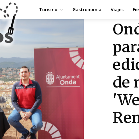
Turismo
Gastronomia
Viajes
Fi
Ond
par
edi
de 
'We
Re