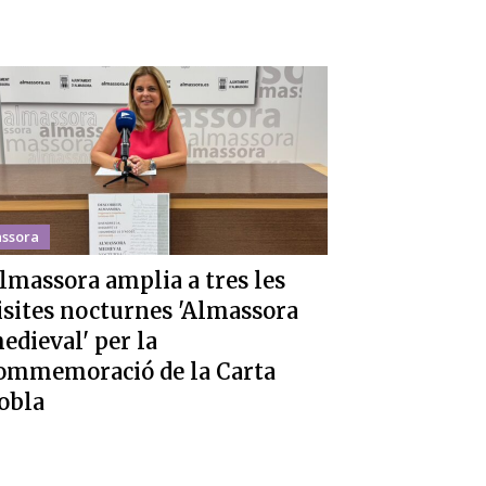
ssora
lmassora amplia a tres les
isites nocturnes 'Almassora
edieval' per la
ommemoració de la Carta
obla