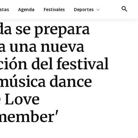
estas
Agenda
Festivales
Deportes
a se prepara
a una nueva
ción del festival
música dance
 Love
member'