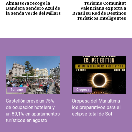
Almassora recoge la
Turisme Comunitat
Bandera Sendero Azul de
Valenciana exporta a
la Senda Verde del Millars
Brasil su Red de Destinos
Turísticos Inteligentes
Turismo
Oropesa
Castellón prevé un 75%
Oropesa del Mar ultima
de ocupación hotelera y
los preparativos para el
un 89,1% en apartamentos
eclipse total de Sol
turísticos en agosto