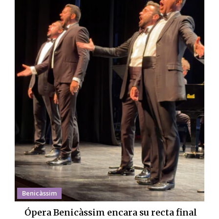
Benicàssim
Ópera Benicàssim encara su recta final