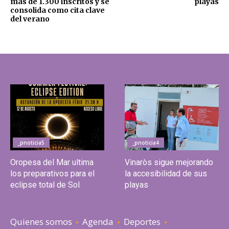
más de 1.300 inscritos y se
playas
consolida como cita clave
del verano
_pnoticia5
_pnoticia4
Oropesa del Mar ultima
Vinaròs sigue mejorando
los preparativos para el
la accesibilidad de sus
eclipse total de Sol
playas
Quienes somos
Agenda
Deportes