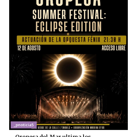
_pnoticia5
Oropesa del Mar ultima los