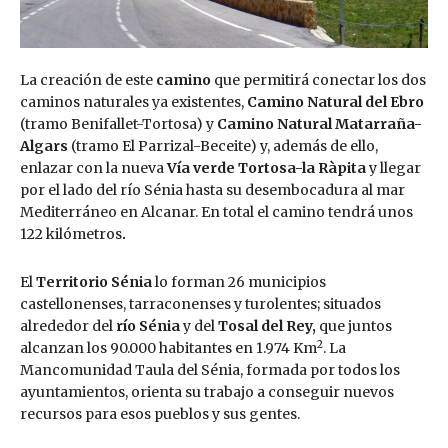
La creación de este
camino
que permitirá conectar los dos
caminos naturales ya existentes,
Camino Natural del Ebro
(tramo Benifallet-Tortosa) y
Camino Natural Matarraña-
Algars
(tramo El Parrizal-Beceite) y, además de ello,
enlazar con la nueva
Vía verde Tortosa-la Ràpita
y llegar
por el lado del río Sénia hasta su desembocadura al mar
Mediterráneo en Alcanar. En total el camino tendrá unos
122 kilómetros
.
El
Territorio Sénia
lo forman 26 municipios
castellonenses, tarraconenses y turolentes; situados
alrededor del
río Sénia
y del
Tosal del Rey,
que juntos
2
alcanzan los 90.000 habitantes en 1.974 Km
. La
Mancomunidad Taula del Sénia, formada por todos los
ayuntamientos, orienta su trabajo a conseguir nuevos
recursos para esos pueblos y sus gentes.