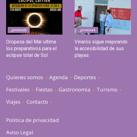
_pnoticia5
_pnoticia4
Oropesa del Mar ultima
Vinaròs sigue mejorando
los preparativos para el
la accesibilidad de sus
eclipse total de Sol
playas
Quienes somos
Agenda
Deportes
Festivales
Fiestas
Gastronomia
Turismo
Viajes
Contacto
Politica de privacidad
Aviso Legal