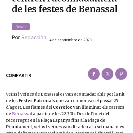
de les festes de Benassal
Fiestas
Por
Redacción
4 de septiembre de 2023
COMPARTIR
Veïns i veïnes de Benassal es van acomiadar ahir per la nit
de les
Festes Patronals
que van començar el passat 25
d'agost. Les flames del
Correfoc
van il·luminar els carrers
de
Benassal
a partir de les 22.30h. Des de l'inici del
recorregut en la Plaça Espanya fins a la Plaça de
l'Ajuntament, veïns i veïnes van dir adeu a la setmana més