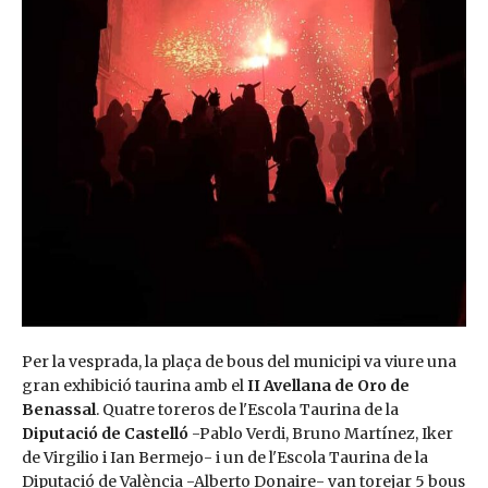
Per la vesprada, la plaça de bous del municipi va viure una
gran exhibició taurina amb el
II Avellana de Oro de
Benassal
. Quatre toreros de l'Escola Taurina de la
Diputació de Castelló
-Pablo Verdi, Bruno Martínez, Iker
de Virgilio i Ian Bermejo- i un de l'Escola Taurina de la
Diputació de València -Alberto Donaire- van torejar 5 bous