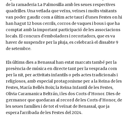
de la ramaderia La Palmosilla amb les seues respectives
quadrilles. Una vetlada que veïns, veïnes i molts visitants
van poder gaudir com a últim acte taurí d'unes Festes on hi
han hagut 12 bous cerrils, corros de vaques i bous i que ha
comptat amb la important participació de les associacions
locals. El concurs d'emboladors i recortadors, que es va
haver de suspendre per la pluja, es celebrarà el dissabte 9
de setembre.
Els últims dies a Benassal han estat marcats també per la
presència de música en directe tant per la vesprada com
per la nit, per activitats infantils o pels actes tradicionals i
religiosos, amb especial protagonisme per a la Reina de les
Festes, María Bellés Boix; la Reina Infantil de les Festes,
Olivia Caramanica Beltrán, i les dos Corts d'Honor. Dies de
germanor que quedaran al record de les Corts d'Honor, de
les seues famílies i de tot el veïnat de Benassal, que ja
espera l'arribada de les Festes del 2024.