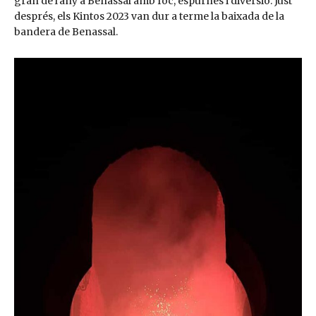
gran de l'any a Benassal amb foc, espurnes i diversió. Just
després, els Kintos 2023 van dur a terme la baixada de la
bandera de Benassal.