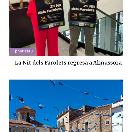
_pnoticia9
La Nit dels Farolets regresa a Almassora