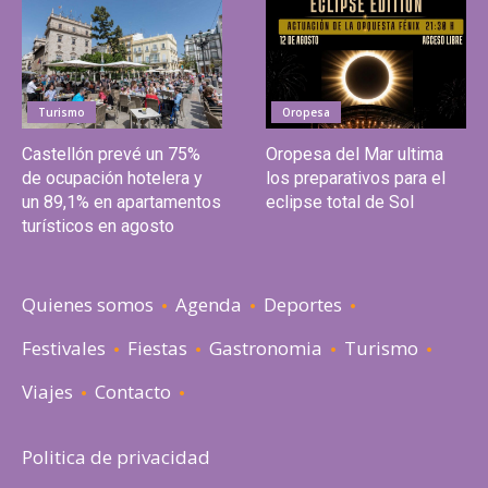
Turismo
Oropesa
Castellón prevé un 75%
Oropesa del Mar ultima
de ocupación hotelera y
los preparativos para el
un 89,1% en apartamentos
eclipse total de Sol
turísticos en agosto
Quienes somos
Agenda
Deportes
Festivales
Fiestas
Gastronomia
Turismo
Viajes
Contacto
Politica de privacidad