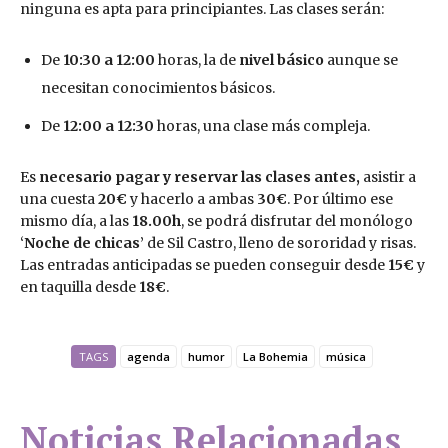
ninguna es apta para principiantes. Las clases serán:
De
10:30 a 12:00
horas, la de
nivel básico
aunque se
necesitan conocimientos básicos.
De
12:00 a 12:30
horas, una clase más compleja.
Es
necesario pagar y reservar las clases antes,
asistir a
una cuesta
20€
y hacerlo a ambas
30€
. Por último ese
mismo día, a las
18.00h
, se podrá disfrutar del monólogo
‘
Noche de chicas
’ de Sil Castro, lleno de sororidad y risas.
Las entradas anticipadas se pueden conseguir desde
15€
y
en taquilla desde
18€
.
TAGS
agenda
humor
La Bohemia
música
Noticias Relacionadas