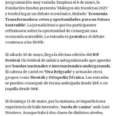
programación muy variada. Empieza el 8 de mayo, la
Fundación Exodus presenta ‘Diálogos sin fronteras 2025’
y tendrá lugar un debate económico, titulado: ‘
Economía
Transformadora: retos y oportunidades para un Futuro
Sostenible
’. La jornada busca que los participantes
reflexionen sobre la oportunidad de conseguir una
economía sostenible. La entrada es
gratuita
y el debate
comienza a las 19.00h.
El sábado 10 de mayo, llega la décima edición del
BIF
Festival
. Un festival de música autogestionado que apuesta
por
bandas nacionales e internacionales undergrounds
.
El cabeza de cartel es
‘Viva Belgrado’
y actuarán otros
grupos como
Mentah
y
Ortopedia Técnica.
Las entradas
se pueden conseguir de forma anticipada desde
25€
o en
taquilla desde
30€
.
El domingo 11 de mayo, por la mañana, se impartirá una
experiencia de baile intensivo, ‘
rueda de casino
' amb Xavi
Montero. Aunque habrá dos clases de distintos niveles,