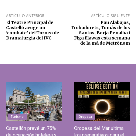
ARTÍCULO ANTERIOR
ARTÍCULO SIGUIENTE
El Teatre Principal de
Pau Alabajos,
Castelló acoge un
Trobadorets, Tomàs de los
'combate' del Torneo de
Santos, Borja Penalba i
Dramaturgia del IVC
Figa Flawas esta semana
de la mà de Metrònom
Turismo
Oropesa
Castellón prevé un 75%
Oropesa del Mar ultima
de ocupación hotelera y
los preparativos para el