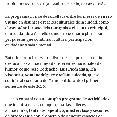
productor teatral y organizador del ciclo,
Óscar Cortés
.
La programación se desarrollará entre los meses de
enero
y junio
en distintos espacios culturales de la ciudad, como
el
Menador
, la
Casa dels Caragols
y el
Teatro Principal
,
consolidando a Castelló como un escenario plural para
propuestas que combinan cultura, participación
ciudadana y salud mental.
Entre los principales atractivos de esta primera edición
destacan las actuaciones de referentes nacionales del
humor, como
José Corbacho, Luis Piedrahita, Tía
Visantica, Santi Rodríguez y Millán Salcedo
, que se
subirán al escenario del Principal durante el primer
semestre de este 2026.
El ciclo contará con un
amplio programa de actividades
,
que incluirá mesas coloquio, charlas, talleres,
actuaciones,
teatro terapéutico
,
masterclass
y sesiones
de
arteterapia
con el objetivo de generar espacios de