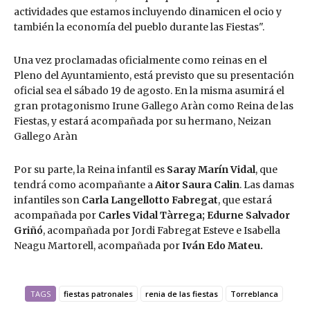
actividades que estamos incluyendo dinamicen el ocio y
también la economía del pueblo durante las Fiestas".
Una vez proclamadas oficialmente como reinas en el
Pleno del Ayuntamiento, está previsto que su presentación
oficial sea el sábado 19 de agosto. En la misma asumirá el
gran protagonismo Irune Gallego Aràn como Reina de las
Fiestas, y estará acompañada por su hermano, Neizan
Gallego Aràn
Por su parte, la Reina infantil es
Saray Marín Vidal
, que
tendrá como acompañante a
Aitor Saura Calin
. Las damas
infantiles son
Carla Langellotto Fabregat
, que estará
acompañada por
Carles Vidal Tàrrega; Edurne Salvador
Griñó
, acompañada por Jordi Fabregat Esteve e Isabella
Neagu Martorell, acompañada por
Iván Edo Mateu.
TAGS
fiestas patronales
renia de las fiestas
Torreblanca