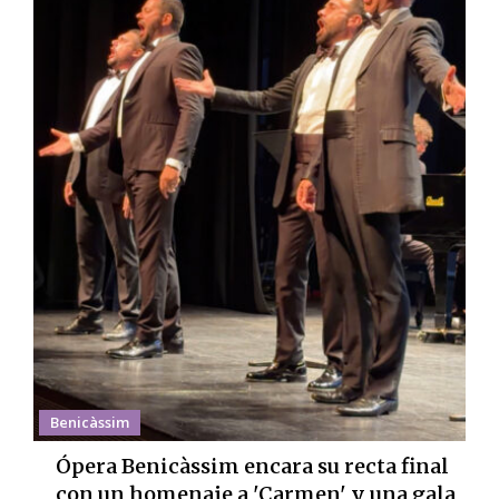
Benicàssim
Ópera Benicàssim encara su recta final
con un homenaje a 'Carmen' y una gala