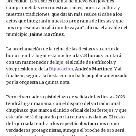
precedido. Les Useres cuenta de nuevo con jóvenes
comprometidas con nuestras raíces, nuestra cultura y
nuestras tradiciones, que darán más realce si cabe a los
actos que integrarán nuestro programa de fiestas y que
nos representarán allá donde vayan”, afirma el alcalde del
municipio,
Jaime Martínez
.
La proclamación de la reina de las fiestas y su corte de
honor tendrá lugar esta noche a las 23 horas y contará
con un mantenedor de lujo, el alcalde de Peñíscola y
vicepresidente de la
Diputación
,
Andrés Martínez
. Y al
finalizar, seguirá la fiesta con un baile popular amenizado
por la orquesta La quinta nota.
Pero el verdadero pistoletazo de salida de las fiestas 2023
tendrá lugar mañana, con el disparo del ya tradicional
chupinazo que marca el inicio oficial de los festejos, y que
este año será disparado por la reina y sus damas. El resto
de la jornada tendrá a los espectáculos taurinos como
verdaderos protagonistas, aunque el broche de oro será