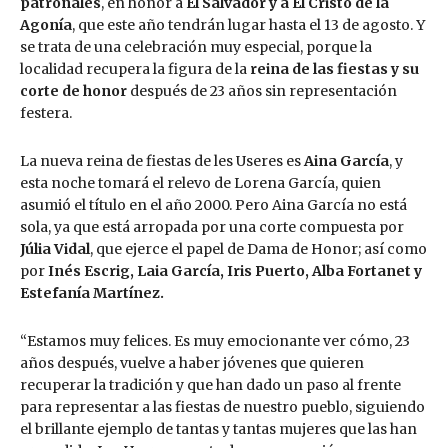
patronales
, en honor a
El Salvador y a El Cristo de la
Agonía
, que este año tendrán lugar hasta el 13 de agosto. Y
se trata de una celebración muy especial, porque la
localidad recupera la figura de la
reina de las fiestas y su
corte de honor
después de 23 años sin representación
festera.
La nueva reina de fiestas de les Useres es
Aina García
, y
esta noche tomará el relevo de Lorena García, quien
asumió el título en el año 2000. Pero Aina García no está
sola, ya que está arropada por una corte compuesta por
Júlia Vidal
, que ejerce el papel de Dama de Honor; así como
por
Inés Escrig, Laia García, Iris Puerto, Alba Fortanet y
Estefanía Martínez.
“Estamos muy felices. Es muy emocionante ver cómo, 23
años después, vuelve a haber jóvenes que quieren
recuperar la tradición y que han dado un paso al frente
para representar a las fiestas de nuestro pueblo, siguiendo
el brillante ejemplo de tantas y tantas mujeres que las han