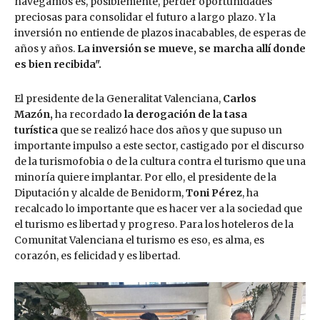
navegamos es, posiblemente, perder oportunidades
preciosas para consolidar el futuro a largo plazo. Y la
inversión no entiende de plazos inacabables, de esperas de
años y años.
La inversión se mueve, se marcha allí donde
es bien recibida".
El presidente de la Generalitat Valenciana,
Carlos
Mazón,
ha recordado
la derogación de la tasa
turística
que se realizó hace dos años y que supuso un
importante impulso a este sector, castigado por el discurso
de la turismofobia o de la cultura contra el turismo que una
minoría quiere implantar. Por ello, el presidente de la
Diputación y alcalde de Benidorm,
Toni Pérez
, ha
recalcado lo importante que es hacer ver a la sociedad que
el turismo es libertad y progreso. Para los hoteleros de la
Comunitat Valenciana el turismo es eso, es alma, es
corazón, es felicidad y es libertad.