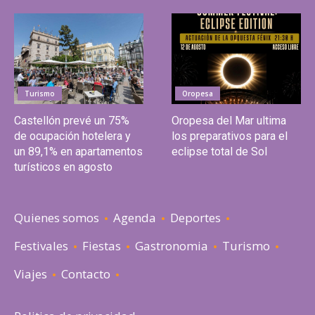
Turismo
Oropesa
Castellón prevé un 75%
Oropesa del Mar ultima
de ocupación hotelera y
los preparativos para el
un 89,1% en apartamentos
eclipse total de Sol
turísticos en agosto
Quienes somos
Agenda
Deportes
Festivales
Fiestas
Gastronomia
Turismo
Viajes
Contacto