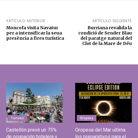
ARTÍCULO ANTERIOR
ARTÍCULO SIGUIENTE
Moncofa visita Navatur
Burriana revalida la
per a intensificar la seua
condició de Sender Blau
presència a fires turística
del paratge natural del
Clot de la Mare de Déu
Turismo
Oropesa
Castellón prevé un 75%
Oropesa del Mar ultima
de ocupación hotelera y
los preparativos para el