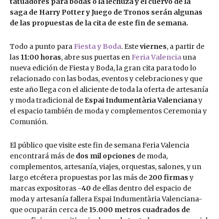
tatuadores para bodas o la lechuza y el cuervo de la
saga de Harry Potter y Juego de Tronos serán algunas
de las propuestas de la cita de este fin de semana.
Todo a punto para
Fiesta y Boda
. Este
viernes
, a partir de
las
11:00 horas
, abre sus puertas en
Feria Valencia
una
nueva edición de Fiesta y Boda, la gran cita para todo lo
relacionado con las bodas, eventos y celebraciones y que
este año llega con el aliciente de toda la oferta de artesanía
y moda tradicional de
Espai Indumentària Valenciana
y
el espacio también de moda y complementos Ceremonia y
Comunión.
El público que visite este fin de semana Feria Valencia
encontrará más de
dos mil opciones
de moda,
complementos, artesanía, viajes, orquestas, salones, y un
largo etcétera propuestas por las más de
200 firmas
y
marcas expositoras -
40
de ellas dentro del espacio de
moda y artesanía fallera Espai Indumentària Valenciana-
que ocuparán cerca de
15.000 metros cuadrados de