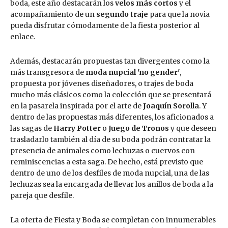
boda, este año destacarán los
velos más cortos
y el
acompañamiento de un
segundo traje
para que la novia
pueda disfrutar cómodamente de la fiesta posterior al
enlace.
Además, destacarán propuestas tan divergentes como la
más transgresora de
moda nupcial 'no gender'
,
propuesta por jóvenes diseñadores, o trajes de boda
mucho más clásicos como la colección que se presentará
en la pasarela inspirada por el arte de
Joaquín Sorolla
. Y
dentro de las propuestas más diferentes, los aficionados a
las sagas de
Harry Potter
o
Juego de Tronos
y que deseen
trasladarlo también al día de su boda podrán contratar la
presencia de animales como lechuzas o cuervos con
reminiscencias a esta saga. De hecho, está previsto que
dentro de uno de los desfiles de moda nupcial, una de las
lechuzas sea la encargada de llevar los anillos de boda a la
pareja que desfile.
La oferta de Fiesta y Boda se completan con innumerables