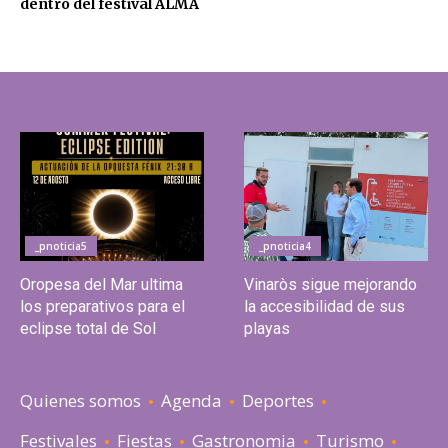
dentro del festival ALMA
_pnoticia5
_pnoticia4
Oropesa del Mar ultima
Vinaròs sigue mejorando
los preparativos para el
la accesibilidad de sus
eclipse total de Sol
playas
Quienes somos
Agenda
Deportes
Festivales
Fiestas
Gastronomia
Turismo