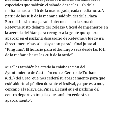
especiales que saldrán el sábado desde las 10 h de la
mañana hasta la 1 h de la madrugada, cada media hora. A
partir de las 10 h de la mañana saldrán desde la Plaza
Borrull, harán una parada intermedia en la zona de
Refeyme, justo delante del Colegio Oficial de Ingenieros en
la avenida del Mar, para recoger a la gente que quiera
aparcar en el parking disuasorio de Refeyme, y luego irá
directamente hasta la playa con parada final junto al
"Pingüins". El horario para el domingo será desde las 10 h
de la mañana hasta las 20 h de la tarde".
Miralles también ha citado la colaboración del
Ayuntamiento de Castellón con el Centro de Turismo
(CdT) del Grao, que nos cederá su aparcamiento para que
esté abierto al público durante el festival, ya que está muy
cercano a la Playa del Pinar, al igual que el parking del
centro deportivo Impala, que también cederá su
aparcamiento".