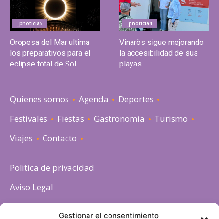
_pnoticia5
_pnoticia4
Oropesa del Mar ultima
Vinaròs sigue mejorando
los preparativos para el
la accesibilidad de sus
eclipse total de Sol
playas
Quienes somos
Agenda
Deportes
Festivales
Fiestas
Gastronomia
Turismo
Viajes
Contacto
Politica de privacidad
Aviso Legal
Política de cookies
Gestionar el consentimiento