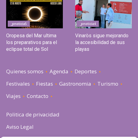
_pnoticia5
_pnoticia4
Oropesa del Mar ultima
Vinaròs sigue mejorando
los preparativos para el
la accesibilidad de sus
eclipse total de Sol
playas
Quienes somos
Agenda
Deportes
Festivales
Fiestas
Gastronomia
Turismo
Viajes
Contacto
Politica de privacidad
Aviso Legal