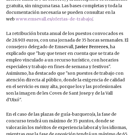
gratuita, sin ninguna tasa. Las bases completas y toda la
documentación necesaria se pueden consultar en la
web
www.emsevall.es/ofertas-de-trabajo/
.
La retribución bruta anual de los puestos convocados es
de 28.903 euros, con una jornada de 35 horas semanales. El
consejero delegado de Emsevall,
Javier Ferreres
, ha
explicado que "hay que tener en cuenta que se trata de
empleo vinculado a un recurso turístico, con horarios
especiales y trabajo en fines de semana y festivos".
Asimismo, ha destacado que "son puestos de trabajo con
atención directa al público, donde la exigencia de calidad
en el servicio es muy alta, porque los y las profesionales
son la imagen de les Coves de Sant Josep y de la Vall
d'Uixó".
En el caso de las plazas de guía-barquero/a, la fase de
concurso tendrá un máximo de 35 puntos, donde se
valorarán los méritos de experiencia laboral y los idiomas,
mientras que la fase de oposición tendrá un máximo de 65