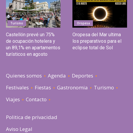
Turismo
Oropesa
Castellón prevé un 75%
Oropesa del Mar ultima
de ocupación hotelera y
los preparativos para el
un 89,1% en apartamentos
eclipse total de Sol
turísticos en agosto
Quienes somos
Agenda
Deportes
Festivales
Fiestas
Gastronomia
Turismo
Viajes
Contacto
Politica de privacidad
Aviso Legal