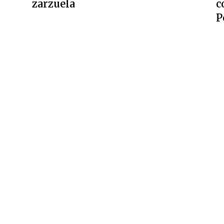
zarzuela
c
P