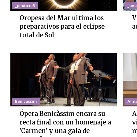
_pnoticia5
_pno
Oropesa del Mar ultima los
V
preparativos para el eclipse
a
total de Sol
Benicàssim
Alma
Ópera Benicàssim encara su
A
recta final con un homenaje a
v
'Carmen' y una gala de
m