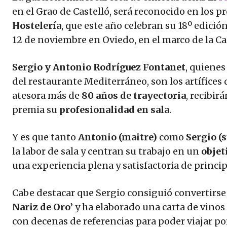
en el Grao de Castelló, será reconocido en los p
Hostelería
, que este año celebran su 18º edició
12 de noviembre en Oviedo, en el marco de la C
Sergio y Antonio Rodríguez Fontanet
, quiene
del restaurante Mediterráneo, son los artífices 
atesora más de
80 años de trayectoria
, recibi
premia su
profesionalidad en sala
.
Y es que tanto
Antonio (maitre)
como
Sergio (s
la labor de sala y centran su trabajo en un
objet
una experiencia plena y satisfactoria de principi
Cabe destacar que Sergio consiguió convertirs
Nariz de Oro’
y ha elaborado una carta de vinos
con decenas de referencias para poder viajar por