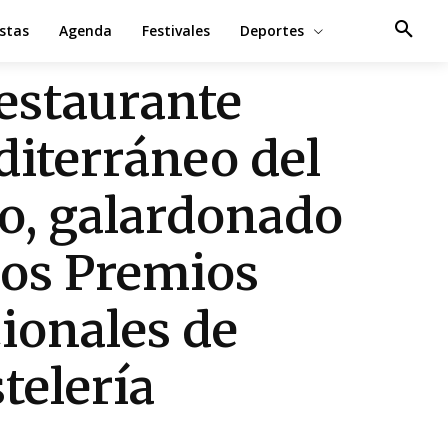
estas
Agenda
Festivales
Deportes
restaurante
iterráneo del
o, galardonado
los Premios
ionales de
telería