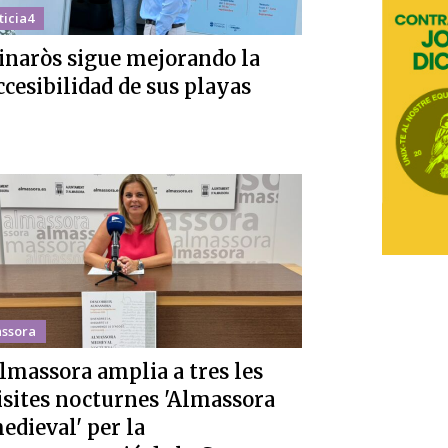
ticia4
inaròs sigue mejorando la
ccesibilidad de sus playas
ssora
lmassora amplia a tres les
isites nocturnes 'Almassora
edieval' per la