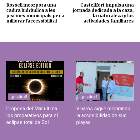
Rossell incorpora una
Castellfort impulsa una
cadira hidràulica a les
jornada dedicada a la caza,
piscines municipals per a
la naturaleza y las
millorar l'accessibilitat
actividades familiares
_pnoticia5
_pnoticia4
Oropesa del Mar ultima
Vinaròs sigue mejorando
los preparativos para el
la accesibilidad de sus
eclipse total de Sol
playas