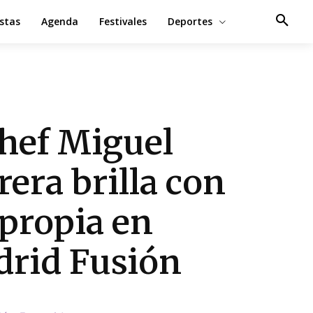
estas
Agenda
Festivales
Deportes
chef Miguel
rera brilla con
 propia en
rid Fusión