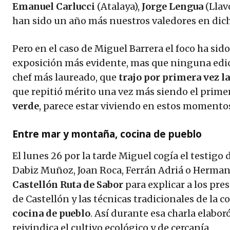
Emanuel Carlucci
(Atalaya),
Jorge Lengua
(Llav
han sido un año más nuestros valedores en dic
Pero en el caso de Miguel Barrera el foco ha sid
exposición más evidente, mas que ninguna edic
chef más laureado, que
trajo por primera vez la
que repitió mérito una vez más siendo el primer
verde
, parece estar viviendo en estos moment
Entre mar y montaña, cocina de pueblo
El lunes 26 por la tarde Miguel cogía el testig
Dabiz Muñoz, Joan Roca, Ferrán Adriá o Hermano
Castellón Ruta de Sabor
para explicar a los pre
de Castellón y las técnicas tradicionales de la co
cocina de pueblo
. Así durante esa charla elabo
reivindica el cultivo ecológico y de cercanía.