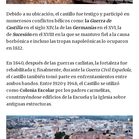
Debido a su ubicación, el castillo fue testigo y participó en
numerosos conflictos bélicos como:
la
Guerra de
Castilla
en el siglo XIV, la de las
Germanías
en el XVI, la
de
Sucesión
en el XVIII en la que se mantuvo fiel a la causa
borbónica e incluso las tropas napoleónicas lo ocuparon
en 1812.
En 1840, después de las guerras carlistas, la fortaleza fue
rehabilitada y, finalmente, durante la
Guerra Civil Española
,
el castillo también tomó parte en enfrentamientos entre
ambos bandos. Entre 1920 y 1948, el Castillo se utilizó
como
Colonia Escolar
por los padres carmelitas,
construyéndose edificios de la Escuela y la Iglesia sobre
antiguas estructuras.