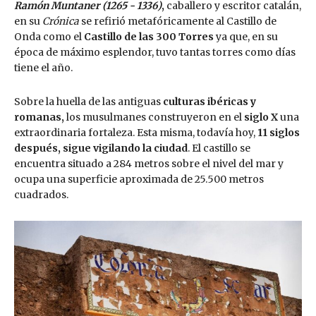
Ramón Muntaner
(1265 - 1336)
,
caballero y escritor catalán,
en su
Crónica
se refirió metafóricamente al Castillo de
Onda como el
Castillo de las 300 Torres
ya que, en su
época de máximo esplendor, tuvo tantas torres como días
tiene el año.
Sobre la huella de las antiguas
culturas ibéricas y
romanas
,
los musulmanes construyeron en el
siglo X
una
extraordinaria fortaleza. Esta misma, todavía hoy,
11 siglos
después
,
sigue vigilando la ciudad
. El castillo se
encuentra situado a 284 metros sobre el nivel del mar y
ocupa una superficie aproximada de 25.500 metros
cuadrados.