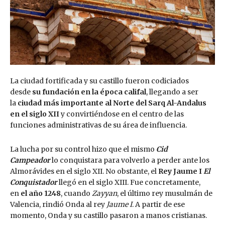
La ciudad fortificada y su castillo fueron codiciados
desde
su fundación en la época califal
, llegando a ser
la
ciudad más importante al Norte del Sarq Al-Andalus
en el siglo XII
y convirtiéndose en el centro de las
funciones administrativas de su área de influencia.
La lucha por su control hizo que el mismo
Cid
Campeador
lo conquistara para volverlo a perder ante los
Almorávides en el siglo XII. No obstante, el
Rey Jaume I
El
Conquistador
llegó en el siglo XIII. Fue concretamente,
en
el año 1248
, cuando
Zayyan
, el último rey musulmán de
Valencia, rindió Onda al rey
Jaume I
. A partir de ese
momento, Onda y su castillo pasaron a manos cristianas.