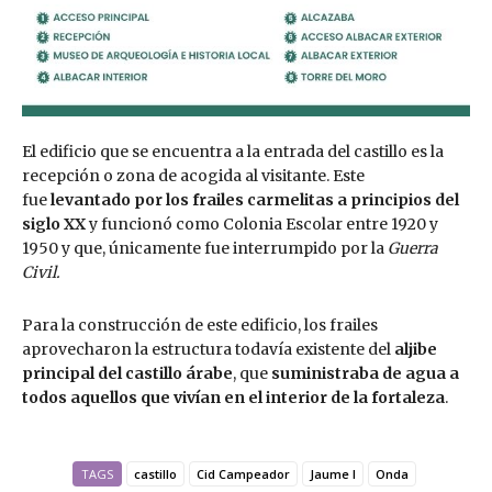
El edificio que se encuentra a la entrada del castillo es la
recepción o zona de acogida al visitante. Este
fue
levantado por los frailes carmelitas a principios del
siglo XX
y funcionó como Colonia Escolar entre 1920 y
1950 y que, únicamente fue interrumpido por la
Guerra
Civil
.
Para la construcción de este edificio, los frailes
aprovecharon la estructura todavía existente del
aljibe
principal del castillo árabe
, que
suministraba de agua a
todos aquellos que vivían en el interior de la fortaleza
.
TAGS
castillo
Cid Campeador
Jaume I
Onda