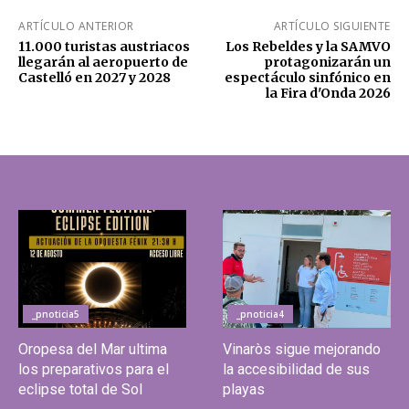
ARTÍCULO ANTERIOR
ARTÍCULO SIGUIENTE
11.000 turistas austriacos
Los Rebeldes y la SAMVO
llegarán al aeropuerto de
protagonizarán un
Castelló en 2027 y 2028
espectáculo sinfónico en
la Fira d'Onda 2026
_pnoticia5
_pnoticia4
Oropesa del Mar ultima
Vinaròs sigue mejorando
los preparativos para el
la accesibilidad de sus
eclipse total de Sol
playas